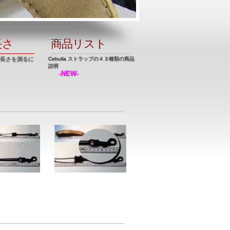
長さ
商品リスト
長さを測るに
Cebulla ストラップの４３種類の商品
説明
-
NEW-