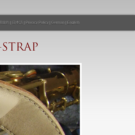
用規約
|
日本語
|
Privacy Policy |
German
|
English