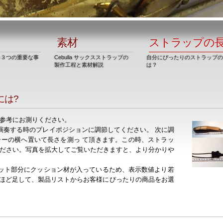
素材
ストラップの
い３つの重要な事
Cebulla サックスストラップの
自分にぴったりのストラップの
製作工程と素材解説
は？
には?
参考にお測りください。
゙演奏する時のプレイポジションに調節してください。 次に調
゙ャーの横へ置いて長さを測っ て頂きます。この時、ストラッ
ださい。写真を拡大してご覧いただきますと、より分かりや
部のパット部分にクッション材が入っているため、表示数値より若
 ほど足して、製品リストからお客様にぴったりの商品をお選